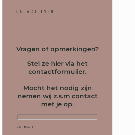
CONTACT-INFO
Vragen of opmerkingen?
Stel ze hier via het
contactformulier.
Mocht het nodig zijn
nemen wij z.s.m contact
met je op.
Je naam