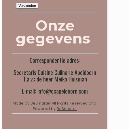
Onze
gegevens
Correspondentie adres:
Secretaris Cuisine Culinaire Apeldoorn
T.a.v.: de heer Meiko Huisman
E-mail: info@ccapeldoorn.com
Made by
BeSmarter
All Rights Reserved and
Powered by
BeSmarter