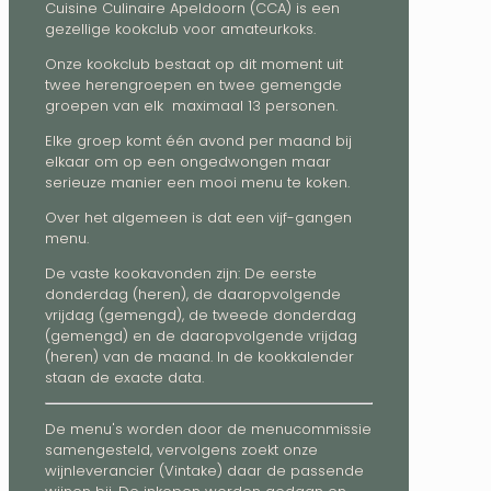
Cuisine Culinaire Apeldoorn (CCA) is een
gezellige kookclub voor amateurkoks.
Onze kookclub bestaat op dit moment uit
twee herengroepen en twee gemengde
groepen van elk maximaal 13 personen.
Elke groep komt één avond per maand bij
elkaar om op een ongedwongen maar
serieuze manier een mooi menu te koken.
Over het algemeen is dat een vijf-gangen
menu.
De vaste kookavonden zijn: De eerste
donderdag (heren), de daaropvolgende
vrijdag (gemengd), de tweede donderdag
(gemengd) en de daaropvolgende vrijdag
(heren) van de maand. In de kookkalender
staan de exacte data.
De menu's worden door de menucommissie
samengesteld, vervolgens zoekt onze
wijnleverancier (Vintake) daar de passende